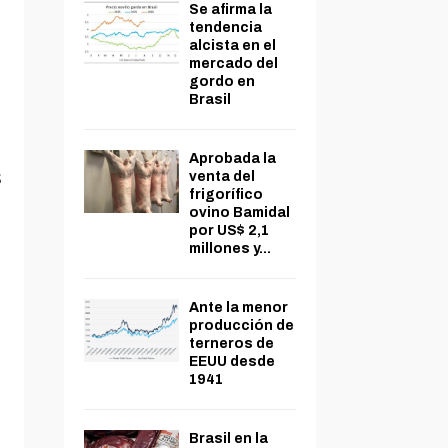
Se afirma la
tendencia
alcista en el
mercado del
gordo en
Brasil
Aprobada la
s
venta del
frigorífico
ovino Bamidal
por US$ 2,1
millones y...
Ante la menor
producción de
terneros de
EEUU desde
1941
Brasil en la