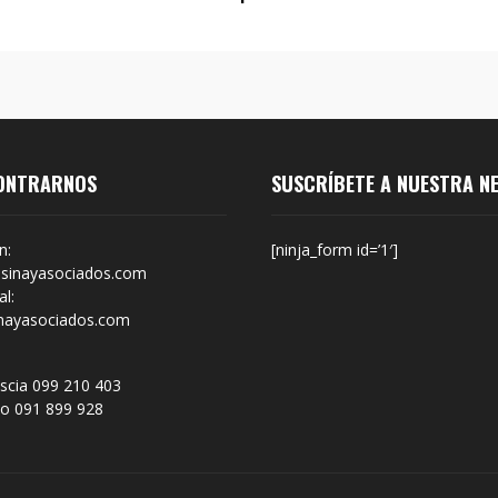
ONTRARNOS
SUSCRÍBETE A NUESTRA N
n:
[ninja_form id=’1′]
sinayasociados.com
l:
nayasociados.com
scia 099 210 403
no 091 899 928