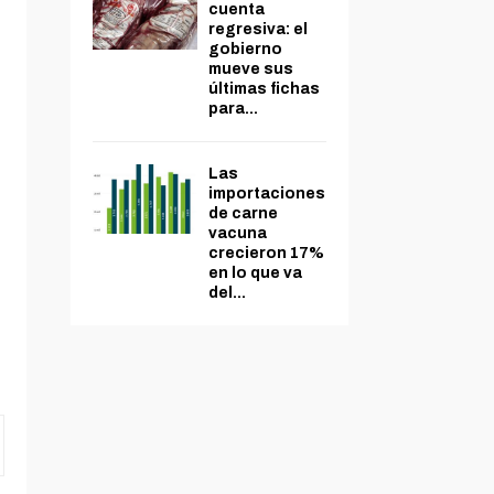
cuenta
regresiva: el
gobierno
mueve sus
últimas fichas
para...
Las
importaciones
de carne
vacuna
crecieron 17%
en lo que va
del...