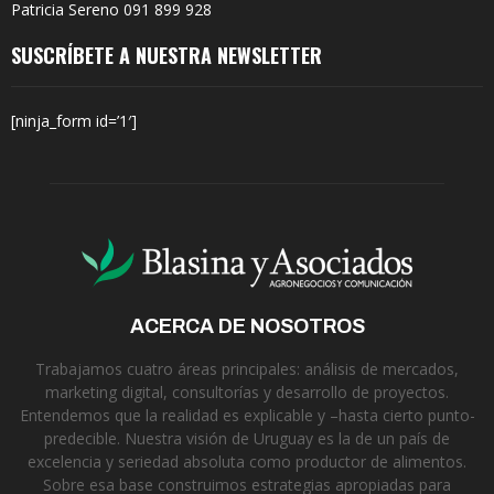
Patricia Sereno 091 899 928
SUSCRÍBETE A NUESTRA NEWSLETTER
[ninja_form id=’1′]
ACERCA DE NOSOTROS
Trabajamos cuatro áreas principales: análisis de mercados,
marketing digital, consultorías y desarrollo de proyectos.
Entendemos que la realidad es explicable y –hasta cierto punto-
predecible. Nuestra visión de Uruguay es la de un país de
excelencia y seriedad absoluta como productor de alimentos.
Sobre esa base construimos estrategias apropiadas para