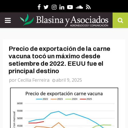
Facebook
Twitter
Instagram
Linkedin
Youtube
Soundcloud
Rss
PRIMARY
MENU
Precio de exportación de la carne
vacuna tocó un máximo desde
setiembre de 2022. EEUU fue el
principal destino
por
Cecilia Ferreira
abril 9, 2025