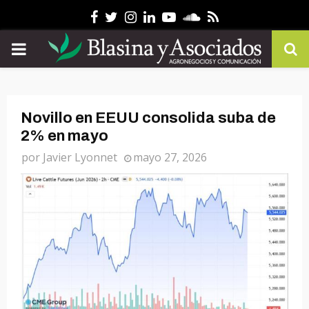
Facebook
Twitter
Instagram
Linkedin
Youtube
Soundcloud
Rss
PRIMARY
MENU
Novillo en EEUU consolida suba de
2% en mayo
por
Javier Lyonnet
mayo 27, 2026