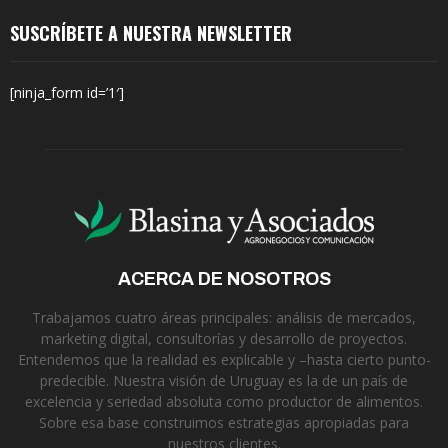
SUSCRÍBETE A NUESTRA NEWSLETTER
[ninja_form id=’1′]
ACERCA DE NOSOTROS
Trabajamos cuatro áreas principales: análisis de mercados,
marketing digital, consultorías y desarrollo de proyectos.
Entendemos que la realidad es explicable y –hasta cierto punto-
predecible. Nuestra visión de Uruguay es la de un país de
excelencia y seriedad absoluta como productor de alimentos.
Sobre esa base construimos estrategias apropiadas para
nuestros clientes.