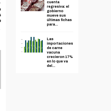
cuenta
regresiva: el
e
gobierno
s
mueve sus
últimas fichas
o
para...
Las
importaciones
de carne
vacuna
crecieron 17%
en lo que va
del...