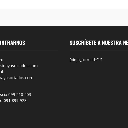
ONTRARNOS
SUSCRÍBETE A NUESTRA N
n:
[ninja_form id=’1′]
sinayasociados.com
l:
nayasociados.com
scia 099 210 403
no 091 899 928