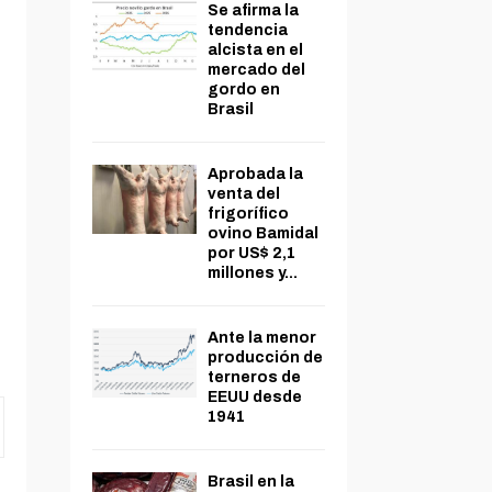
Se afirma la
tendencia
alcista en el
mercado del
gordo en
Brasil
Aprobada la
venta del
frigorífico
ovino Bamidal
por US$ 2,1
millones y...
Ante la menor
producción de
terneros de
EEUU desde
1941
Brasil en la