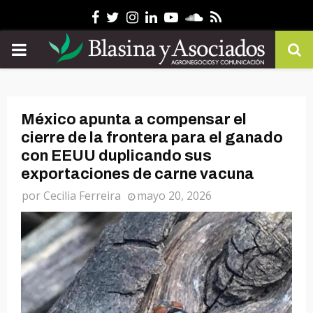
Facebook
Twitter
Instagram
Linkedin
Youtube
Soundcloud
Rss
PRIMARY
MENU
México apunta a compensar el
cierre de la frontera para el ganado
con EEUU duplicando sus
exportaciones de carne vacuna
por
Cecilia Ferreira
mayo 20, 2026