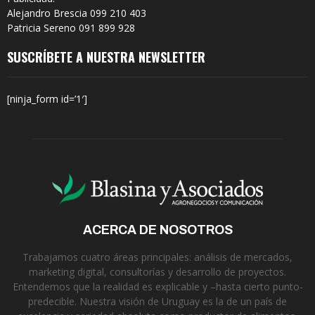
Alejandro Brescia 099 210 403
Patricia Sereno 091 899 928
SUSCRÍBETE A NUESTRA NEWSLETTER
[ninja_form id=’1′]
ACERCA DE NOSOTROS
Trabajamos cuatro áreas principales: análisis de mercados,
marketing digital, consultorías y desarrollo de proyectos.
Entendemos que la realidad es explicable y –hasta cierto punto-
predecible. Nuestra visión de Uruguay es la de un país de