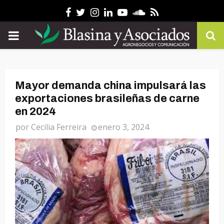
Facebook
Twitter
Instagram
Linkedin
Youtube
Soundcloud
Rss
PRIMARY
MENU
Mayor demanda china impulsará las
exportaciones brasileñas de carne
en 2024
por
Cecilia Ferreira
enero 3, 2024