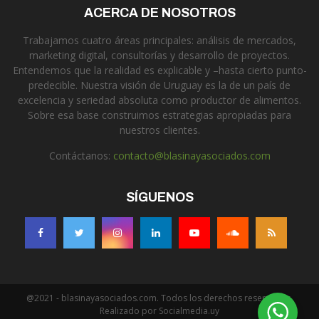
ACERCA DE NOSOTROS
Trabajamos cuatro áreas principales: análisis de mercados,
marketing digital, consultorías y desarrollo de proyectos.
Entendemos que la realidad es explicable y –hasta cierto punto-
predecible. Nuestra visión de Uruguay es la de un país de
excelencia y seriedad absoluta como productor de alimentos.
Sobre esa base construimos estrategias apropiadas para
nuestros clientes.
Contáctanos:
contacto@blasinayasociados.com
SÍGUENOS
@2021 - blasinayasociados.com. Todos los derechos reservados.
Realizado por Socialmedia.uy