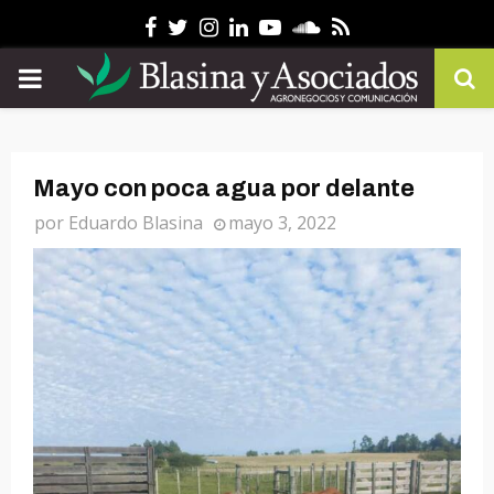
Facebook
Twitter
Instagram
Linkedin
Youtube
Soundcloud
Rss
PRIMARY
MENU
Mayo con poca agua por delante
por
Eduardo Blasina
mayo 3, 2022