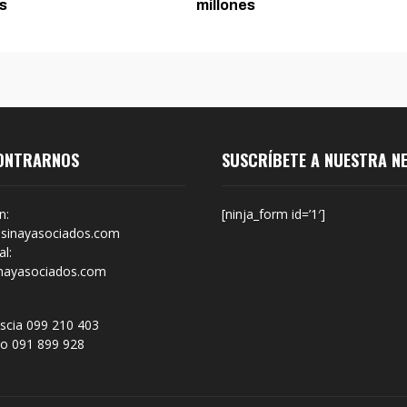
s
millones
ONTRARNOS
SUSCRÍBETE A NUESTRA N
n:
[ninja_form id=’1′]
sinayasociados.com
l:
nayasociados.com
scia 099 210 403
no 091 899 928