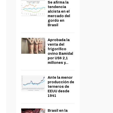
Se afirma la
tendencia
alcista en el
mercado del
gordo en
Brasil
Aprobada la
venta del
frigorífico
ovino Bamidal
por US$ 2,1
millones y...
Ante la menor
producción de
terneros de
EEUU desde
1941
Brasil en la