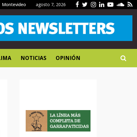
Facebook
Twitter
Instagram
Linkedin
Youtub
Sou
R
Montevideo
agosto 7, 2026
LIMA
NOTICIAS
OPINIÓN