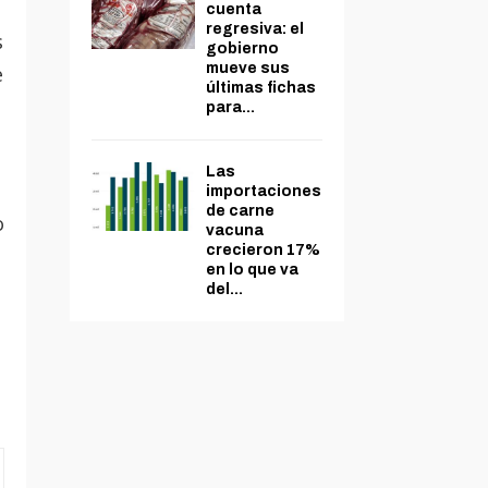
cuenta
regresiva: el
s
gobierno
mueve sus
e
últimas fichas
para...
Las
importaciones
de carne
o
vacuna
crecieron 17%
en lo que va
del...