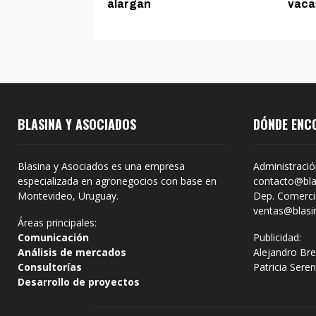
alargan
vaca
BLASINA Y ASOCIADOS
DÓNDE ENC
Blasina y Asociados es una empresa
Administració
especializada en agronegocios con base en
contacto@bla
Montevideo, Uruguay.
Dep. Comercia
ventas@blasi
Áreas principales:
Comunicación
Publicidad:
Análisis de mercados
Alejandro Bre
Consultorías
Patricia Sere
Desarrollo de proyectos