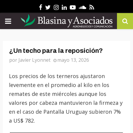
Facebook
Twitter
Instagram
Linkedin
Youtube
Soundcloud
Rss
PRIMARY
MENU
¿Un techo para la reposición?
por
Javier Lyonnet
mayo 13, 2026
Los precios de los terneros ajustaron
levemente en el promedio al kilo en los
remates de este miércoles aunque los
valores por cabeza mantuvieron la firmeza y
en el caso de Pantalla Uruguay subieron 7%
a US$ 782.