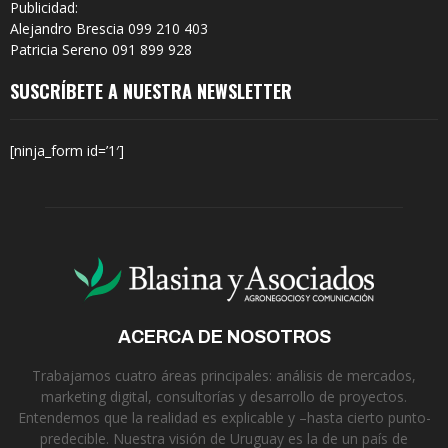
Publicidad:
Alejandro Brescia 099 210 403
Patricia Sereno 091 899 928
SUSCRÍBETE A NUESTRA NEWSLETTER
[ninja_form id=’1′]
ACERCA DE NOSOTROS
Trabajamos cuatro áreas principales: análisis de mercados,
marketing digital, consultorías y desarrollo de proyectos.
Entendemos que la realidad es explicable y –hasta cierto punto-
predecible. Nuestra visión de Uruguay es la de un país de