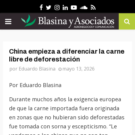
Facebook
Twitter
Instagram
Linkedin
Youtube
Soundcloud
Rss
PRIMARY
MENU
China empieza a diferenciar la carne
libre de deforestación
por
Eduardo Blasina
mayo 13, 2026
Por Eduardo Blasina
Durante muchos años la exigencia europea
de que la carne importada fuera originada
en zonas que no hubieran sido deforestadas
fue tomada con sorna y escepticismo. “Le