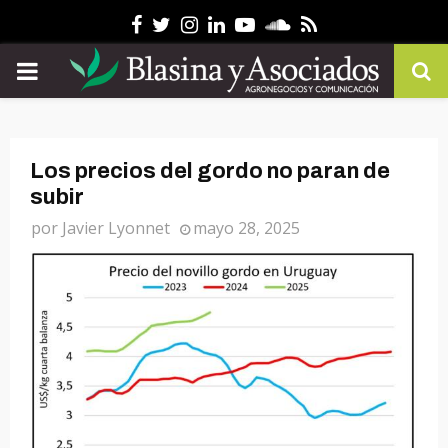
Facebook
Twitter
Instagram
Linkedin
Youtube
Soundcloud
Rss
PRIMARY
MENU
Los precios del gordo no paran de
subir
por
Javier Lyonnet
mayo 28, 2025