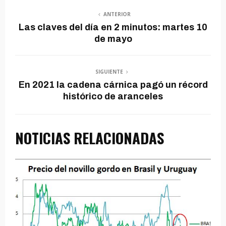
u
c
ANTERIOR
Las claves del día en 2 minutos: martes 10
t
de mayo
o
r
SIGUIENTE
d
En 2021 la cadena cárnica pagó un récord
e
histórico de aranceles
a
u
NOTICIAS RELACIONADAS
d
i
o