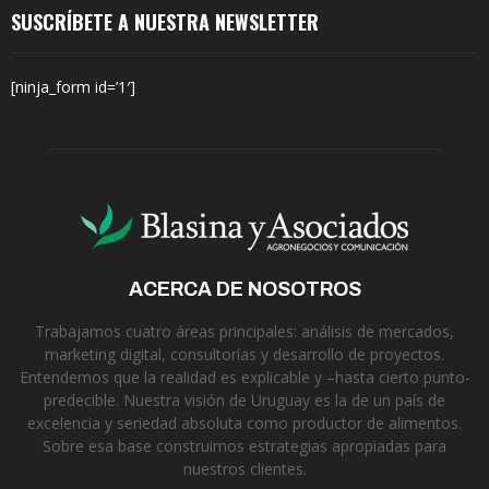
SUSCRÍBETE A NUESTRA NEWSLETTER
[ninja_form id=’1′]
ACERCA DE NOSOTROS
Trabajamos cuatro áreas principales: análisis de mercados,
marketing digital, consultorías y desarrollo de proyectos.
Entendemos que la realidad es explicable y –hasta cierto punto-
predecible. Nuestra visión de Uruguay es la de un país de
excelencia y seriedad absoluta como productor de alimentos.
Sobre esa base construimos estrategias apropiadas para
nuestros clientes.