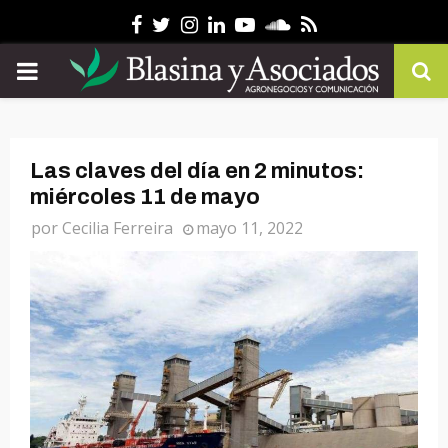
Facebook
Twitter
Instagram
Linkedin
Youtube
Soundcloud
Rss
PRIMARY
MENU
Las claves del día en 2 minutos:
miércoles 11 de mayo
por
Cecilia Ferreira
mayo 11, 2022