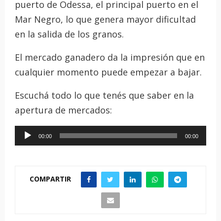
puerto de Odessa, el principal puerto en el
Mar Negro, lo que genera mayor dificultad
en la salida de los granos.
El mercado ganadero da la impresión que en
cualquier momento puede empezar a bajar.
Escuchá todo lo que tenés que saber en la
apertura de mercados:
R
00:00
00:00
e
p
r
COMPARTIR
o
d