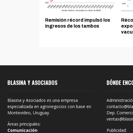
Remisión récord impulsó los
Récor
ingresos de los tambos
expo
vacu
BLASINA Y ASOCIADOS
DÓNDE ENC
Blasina y Asociados es una empresa
Administració
especializada en agronegocios con base en
contacto@bla
Montevideo, Uruguay.
Dep. Comercia
ventas@blasi
Áreas principales:
Comunicación
Publicidad: