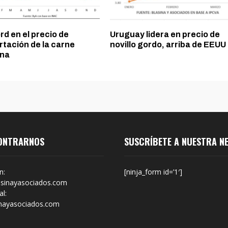
d en el precio de
Uruguay lidera en precio de
rtación de la carne
novillo gordo, arriba de EEUU
na
ONTRARNOS
SUSCRÍBETE A NUESTRA N
n:
[ninja_form id=’1′]
sinayasociados.com
l:
nayasociados.com