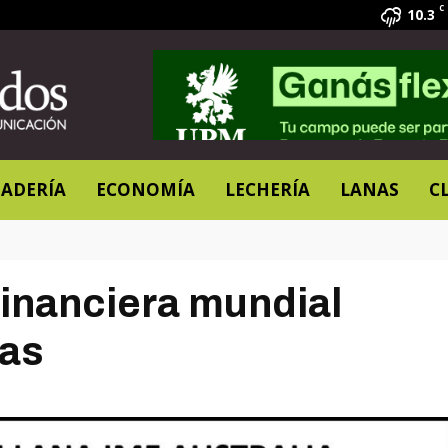
C
10.3
ADERÍA
ECONOMÍA
LECHERÍA
LANAS
C
financiera mundial
nas