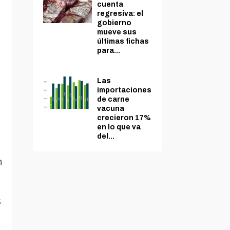
cuenta
regresiva: el
gobierno
mueve sus
últimas fichas
para...
Las
importaciones
de carne
vacuna
crecieron 17%
en lo que va
del...
n
s