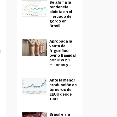
Se afirma la
tendencia
alcista en el
mercado del
gordo en
Brasil
Aprobada la
venta del
s
frigorífico
ovino Bamidal
por US$ 2,1
millones y...
Ante la menor
producción de
terneros de
R
EEUU desde
1941
Brasil en la