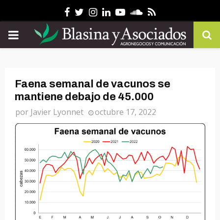
Facebook
Twitter
Instagram
Linkedin
Youtube
Soundcloud
Rss
PRIMARY
MENU
Faena semanal de vacunos se
mantiene debajo de 45.000
por
Javier Lyonnet
octubre 17, 2022