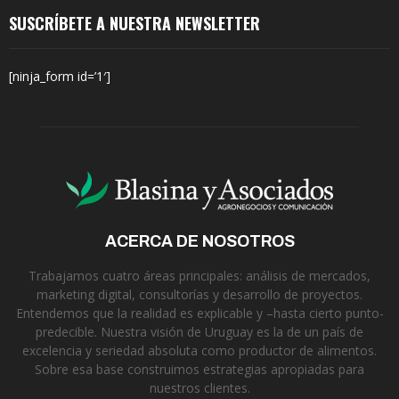
SUSCRÍBETE A NUESTRA NEWSLETTER
[ninja_form id=’1′]
ACERCA DE NOSOTROS
Trabajamos cuatro áreas principales: análisis de mercados,
marketing digital, consultorías y desarrollo de proyectos.
Entendemos que la realidad es explicable y –hasta cierto punto-
predecible. Nuestra visión de Uruguay es la de un país de
excelencia y seriedad absoluta como productor de alimentos.
Sobre esa base construimos estrategias apropiadas para
nuestros clientes.