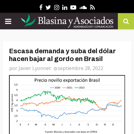
Facebook
Twitter
Instagram
Linkedin
Youtube
Soundcloud
Rss
PRIMARY
MENU
Escasa demanda y suba del dólar
hacen bajar al gordo en Brasil
por
Javier Lyonnet
septiembre 28, 2022