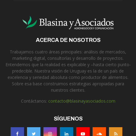
ACERCA DE NOSOTROS
Trabajamos cuatro áreas principales: análisis de mercados,
marketing digital, consultorías y desarrollo de proyectos.
Entendemos que la realidad es explicable y –hasta cierto punto-
predecible. Nuestra visión de Uruguay es la de un país de
excelencia y seriedad absoluta como productor de alimentos.
Sobre esa base construimos estrategias apropiadas para
nuestros clientes.
Contáctanos:
contacto@blasinayasociados.com
SÍGUENOS