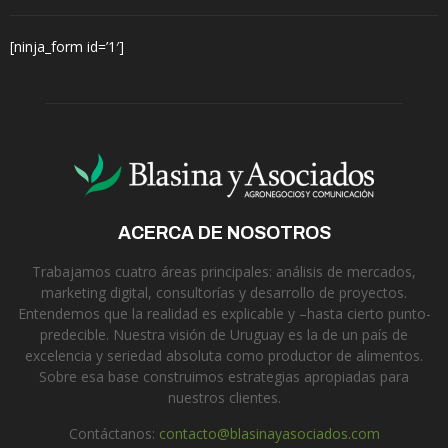
[ninja_form id=’1′]
ACERCA DE NOSOTROS
Trabajamos cuatro áreas principales: análisis de mercados,
marketing digital, consultorías y desarrollo de proyectos.
Entendemos que la realidad es explicable y –hasta cierto punto-
predecible. Nuestra visión de Uruguay es la de un país de
excelencia y seriedad absoluta como productor de alimentos.
Sobre esa base construimos estrategias apropiadas para
nuestros clientes.
Contáctanos:
contacto@blasinayasociados.com