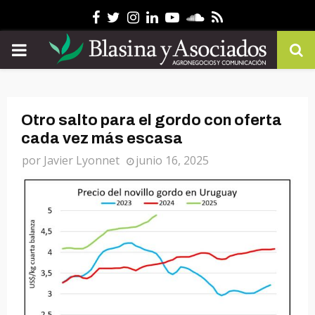
Facebook
Twitter
Instagram
Linkedin
Youtube
Soundcloud
Rss
PRIMARY
MENU
Otro salto para el gordo con oferta
cada vez más escasa
por
Javier Lyonnet
junio 16, 2025