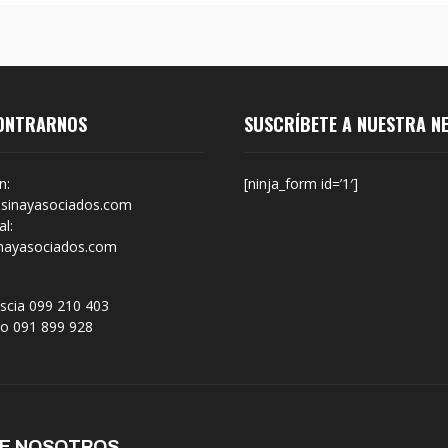
ONTRARNOS
SUSCRÍBETE A NUESTRA N
n:
[ninja_form id=’1′]
sinayasociados.com
l:
nayasociados.com
scia 099 210 403
no 091 899 928
DE NOSOTROS