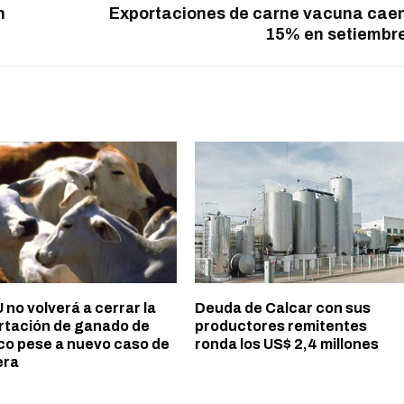
n
Exportaciones de carne vacuna cae
15% en setiembr
no volverá a cerrar la
Deuda de Calcar con sus
rtación de ganado de
productores remitentes
co pese a nuevo caso de
ronda los US$ 2,4 millones
era