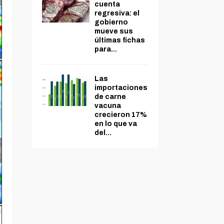
cuenta
regresiva: el
gobierno
mueve sus
últimas fichas
para...
Las
importaciones
de carne
vacuna
crecieron 17%
en lo que va
del...