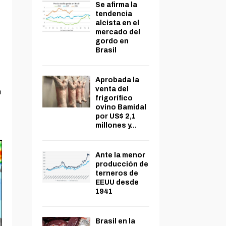
Se afirma la
tendencia
alcista en el
mercado del
gordo en
Brasil
Aprobada la
o
venta del
frigorífico
ovino Bamidal
por US$ 2,1
millones y...
Ante la menor
producción de
terneros de
EEUU desde
1941
Brasil en la