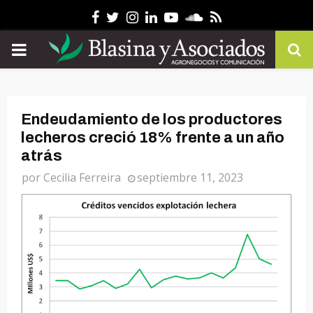
Facebook
Twitter
Instagram
Linkedin
Youtube
Soundcloud
Rss
PRIMARY
MENU
Endeudamiento de los productores
lecheros creció 18% frente a un año
atrás
por
Cecilia Ferreira
septiembre 11, 2023