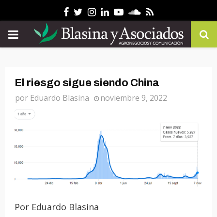
Facebook
Twitter
Instagram
Linkedin
Youtube
Soundcloud
Rss
PRIMARY
MENU
El riesgo sigue siendo China
por
Eduardo Blasina
noviembre 9, 2022
Por Eduardo Blasina