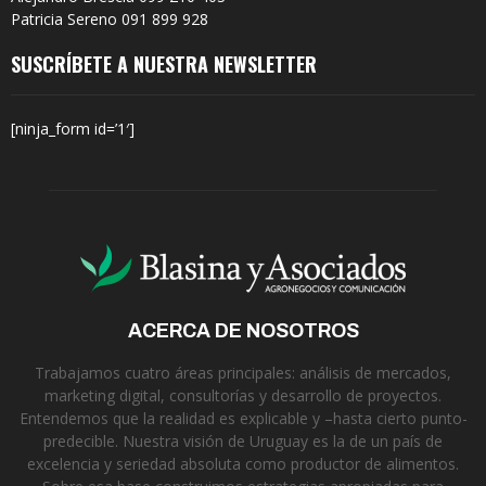
Patricia Sereno 091 899 928
SUSCRÍBETE A NUESTRA NEWSLETTER
[ninja_form id=’1′]
ACERCA DE NOSOTROS
Trabajamos cuatro áreas principales: análisis de mercados,
marketing digital, consultorías y desarrollo de proyectos.
Entendemos que la realidad es explicable y –hasta cierto punto-
predecible. Nuestra visión de Uruguay es la de un país de
excelencia y seriedad absoluta como productor de alimentos.