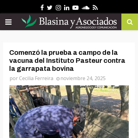
Facebook
Twitter
Instagram
Linkedin
Youtube
Soundcloud
Rss
PRIMARY
MENU
Comenzó la prueba a campo de la
vacuna del Instituto Pasteur contra
la garrapata bovina
por
Cecilia Ferreira
noviembre 24, 2025