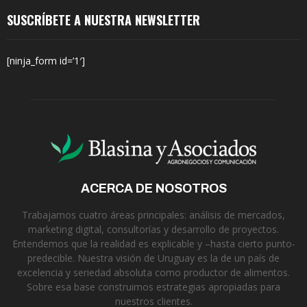
SUSCRÍBETE A NUESTRA NEWSLETTER
[ninja_form id=’1′]
ACERCA DE NOSOTROS
Trabajamos cuatro áreas principales: análisis de mercados,
marketing digital, consultorías y desarrollo de proyectos.
Entendemos que la realidad es explicable y –hasta cierto punto-
predecible. Nuestra visión de Uruguay es la de un país de
excelencia y seriedad absoluta como productor de alimentos.
Sobre esa base construimos estrategias apropiadas para
nuestros clientes.