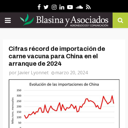
Facebook
Twitter
Instagram
Linkedin
Youtube
Soundcloud
Rss
PRIMARY
MENU
Cifras récord de importación de
carne vacuna para China en el
arranque de 2024
por
Javier Lyonnet
marzo 20, 2024