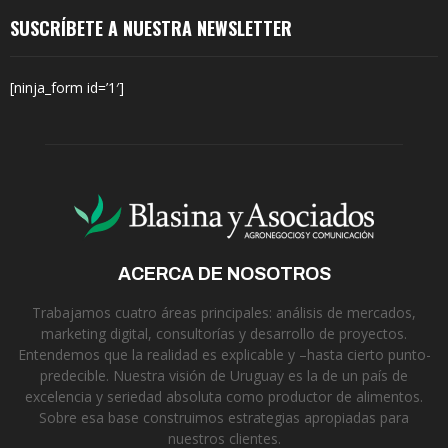
SUSCRÍBETE A NUESTRA NEWSLETTER
[ninja_form id=’1′]
ACERCA DE NOSOTROS
Trabajamos cuatro áreas principales: análisis de mercados,
marketing digital, consultorías y desarrollo de proyectos.
Entendemos que la realidad es explicable y –hasta cierto punto-
predecible. Nuestra visión de Uruguay es la de un país de
excelencia y seriedad absoluta como productor de alimentos.
Sobre esa base construimos estrategias apropiadas para
nuestros clientes.