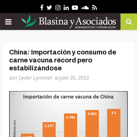
Facebook
Twitter
Instagram
Linkedin
Youtube
Soundcloud
Rss
PRIMARY
MENU
China: Importación y consumo de
carne vacuna récord pero
estabilizándose
por
Javier Lyonnet
julio 20, 2022