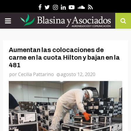
Facebook
Twitter
Instagram
Linkedin
Youtube
Soundcloud
Rss
PRIMARY
MENU
Aumentan las colocaciones de
carne en la cuota Hilton y bajan en la
481
por
Cecilia Pattarino
agosto 12, 2020