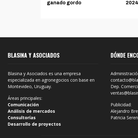
ganado gordo
202
BLASINA Y ASOCIADOS
DÓNDE ENC
Blasina y Asociados es una empresa
Administració
especializada en agronegocios con base en
contacto@bla
Montevideo, Uruguay.
Dep. Comercia
ventas@blasi
Áreas principales:
Comunicación
Publicidad:
Análisis de mercados
Alejandro Bre
Consultorías
Patricia Sere
Desarrollo de proyectos