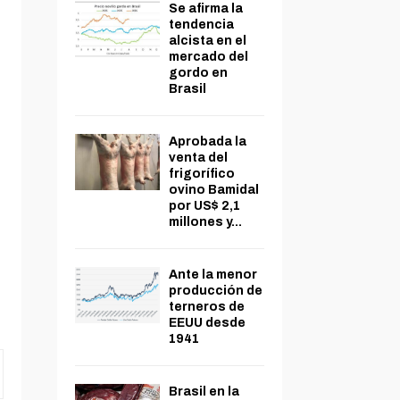
Se afirma la
tendencia
alcista en el
mercado del
gordo en
Brasil
Aprobada la
venta del
frigorífico
ovino Bamidal
por US$ 2,1
millones y...
Ante la menor
producción de
terneros de
EEUU desde
1941
Brasil en la