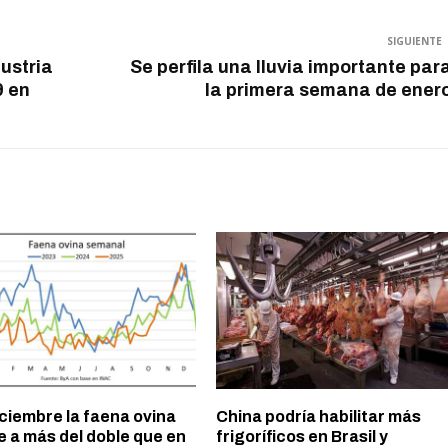
SIGUIENTE
ustria
Se perfila una lluvia importante par
9 en
la primera semana de ener
ciembre la faena ovina
China podría habilitar más
e a más del doble que en
frigoríficos en Brasil y