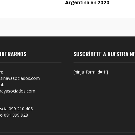
4
Argentina en 2020
ONTRARNOS
SUSCRÍBETE A NUESTRA N
n:
[ninja_form id=’1′]
sinayasociados.com
l:
nayasociados.com
scia 099 210 403
no 091 899 928