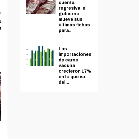
cuenta
regresiva: el
gobierno
mueve sus
a
últimas fichas
o
para...
Las
importaciones
de carne
vacuna
crecieron 17%
en lo que va
del...