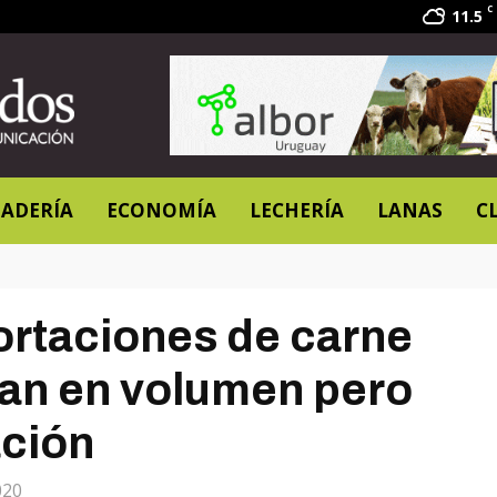
C
11.5
ADERÍA
ECONOMÍA
LECHERÍA
LANAS
C
ortaciones de carne
an en volumen pero
ación
020