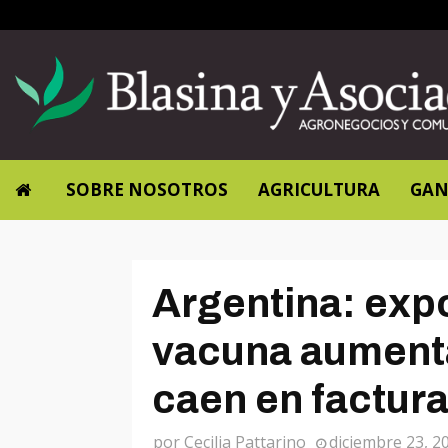
SOBRE NOSOTROS
AGRICULTURA
GAN
Argentina: exp
vacuna aument
caen en factur
por
Cecilia Pattarino
diciembre 23, 2