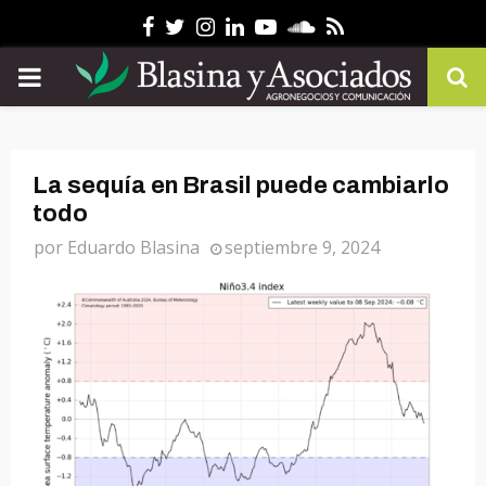
Facebook
Twitter
Instagram
Linkedin
Youtube
Soundcloud
Rss
PRIMARY
MENU
La sequía en Brasil puede cambiarlo
todo
por
Eduardo Blasina
septiembre 9, 2024