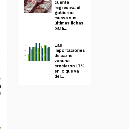
cuenta
regresiva: el
gobierno
mueve sus
últimas fichas
para...
Las
importaciones
de carne
vacuna
crecieron 17%
en lo que va
del...
n
a