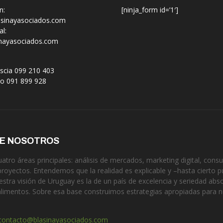
n:
[ninja_form id=’1′]
sinayasociados.com
l:
nayasociados.com
scia 099 210 403
no 091 899 928
DE NOSOTROS
tro áreas principales: análisis de mercados, marketing digital, consul
proyectos. Entendemos que la realidad es explicable y –hasta cierto p
estra visión de Uruguay es la de un país de excelencia y seriedad ab
alimentos. Sobre esa base construimos estrategias apropiadas para 
contacto@blasinayasociados.com