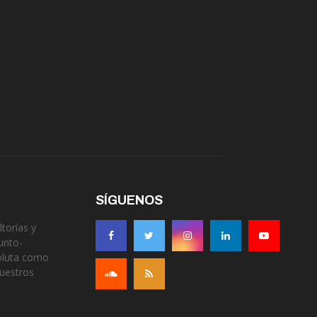
SÍGUENOS
torías y
unto-
soluta como
nuestros