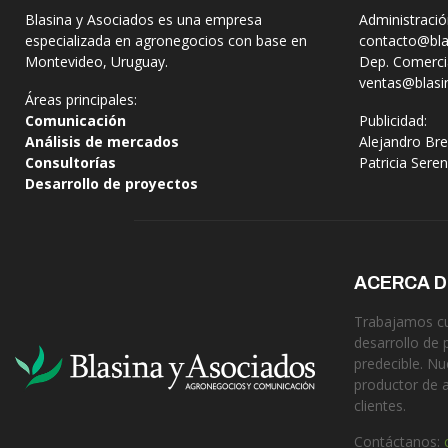
Blasina y Asociados es una empresa
Administració
especializada en agronegocios con base en
contacto@bla
Montevideo, Uruguay.
Dep. Comercia
ventas@blasi
Áreas principales:
Comunicación
Publicidad:
Análisis de mercados
Alejandro Bre
Consultorías
Patricia Sere
Desarrollo de proyectos
ACERCA 
Trabajamos cua
desarrollo de 
predecible. Nu
productor de 
clientes.
Contáctanos: