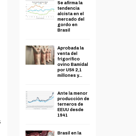
Se afirma la
tendencia
alcista en el
mercado del
gordo en
Brasil
Aprobada la
venta del
frigorífico
ovino Bamidal
por US$ 2,1
millones y...
Ante la menor
producción de
terneros de
EEUU desde
1941
s
Brasil en la