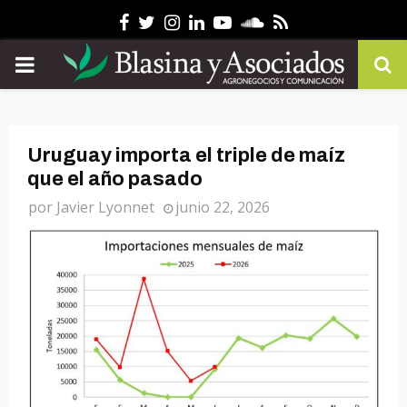
Facebook
Twitter
Instagram
Linkedin
Youtube
Soundcloud
Rss
PRIMARY
MENU
Uruguay importa el triple de maíz
que el año pasado
por
Javier Lyonnet
junio 22, 2026