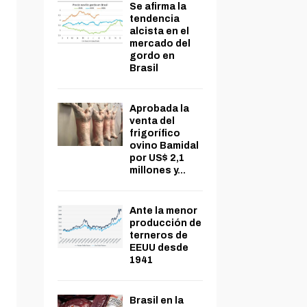
Se afirma la
tendencia
alcista en el
mercado del
gordo en
Brasil
Aprobada la
venta del
frigorífico
ovino Bamidal
por US$ 2,1
millones y...
Ante la menor
producción de
terneros de
EEUU desde
1941
Brasil en la