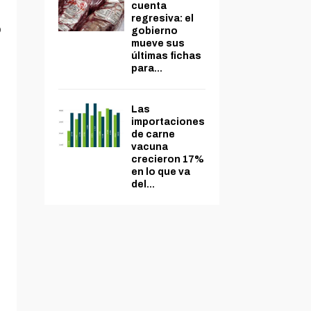
cuenta
regresiva: el
o
gobierno
mueve sus
últimas fichas
para...
Las
importaciones
de carne
vacuna
crecieron 17%
en lo que va
del...