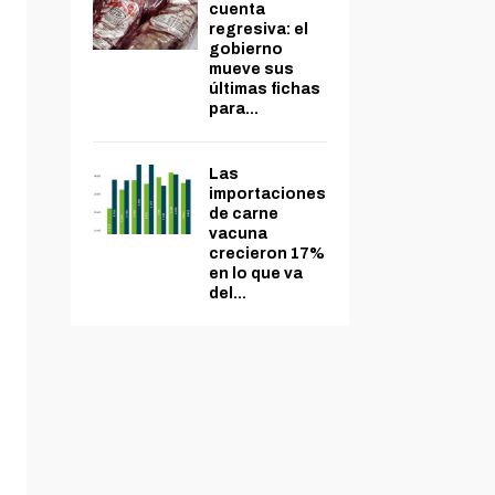
cuenta
regresiva: el
gobierno
mueve sus
últimas fichas
para...
Las
importaciones
de carne
vacuna
crecieron 17%
en lo que va
del...