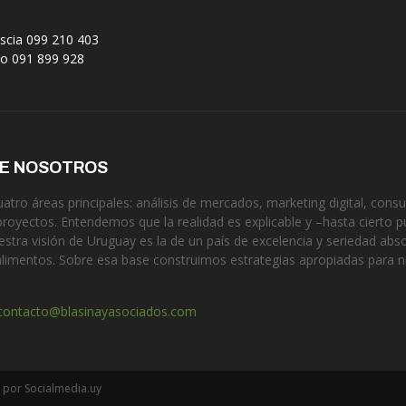
scia 099 210 403
no 091 899 928
DE NOSOTROS
tro áreas principales: análisis de mercados, marketing digital, consul
proyectos. Entendemos que la realidad es explicable y –hasta cierto p
estra visión de Uruguay es la de un país de excelencia y seriedad ab
alimentos. Sobre esa base construimos estrategias apropiadas para 
contacto@blasinayasociados.com
 por Socialmedia.uy