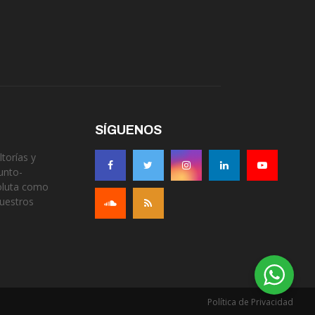
SÍGUENOS
torías y
unto-
soluta como
nuestros
Política de Privacidad