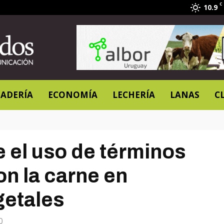
C
10.9
ADERÍA
ECONOMÍA
LECHERÍA
LANAS
C
 el uso de términos
n la carne en
getales
0