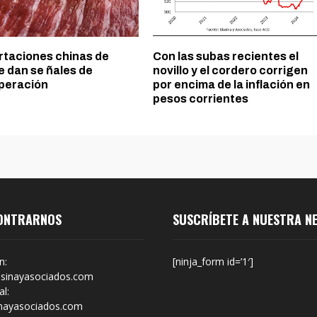
rtaciones chinas de
Con las subas recientes el
e dan se ñales de
novillo y el cordero corrigen
peración
por encima de la inflación en
pesos corrientes
ONTRARNOS
SUSCRÍBETE A NUESTRA N
n:
[ninja_form id=’1′]
sinayasociados.com
l:
nayasociados.com