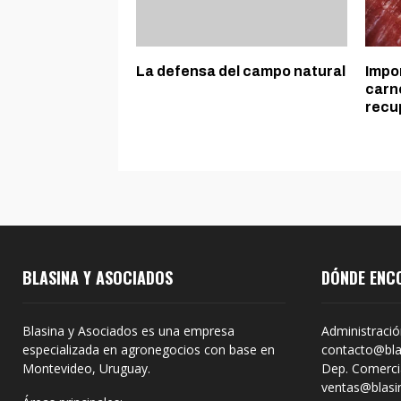
La defensa del campo natural
Impo
carn
recu
BLASINA Y ASOCIADOS
DÓNDE ENC
Blasina y Asociados es una empresa
Administració
especializada en agronegocios con base en
contacto@bla
Montevideo, Uruguay.
Dep. Comercia
ventas@blasi