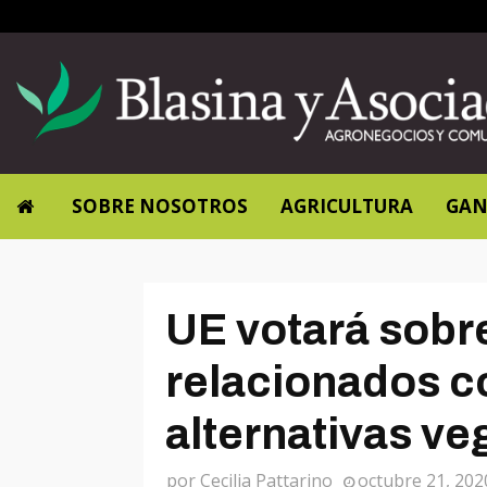
SOBRE NOSOTROS
AGRICULTURA
GAN
UE votará sobre
relacionados co
alternativas ve
por
Cecilia Pattarino
octubre 21, 202