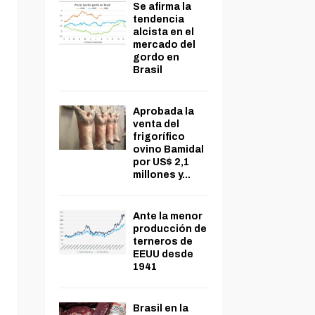
Se afirma la
tendencia
alcista en el
mercado del
gordo en
Brasil
Aprobada la
venta del
frigorífico
ovino Bamidal
por US$ 2,1
millones y...
Ante la menor
producción de
terneros de
EEUU desde
1941
Brasil en la