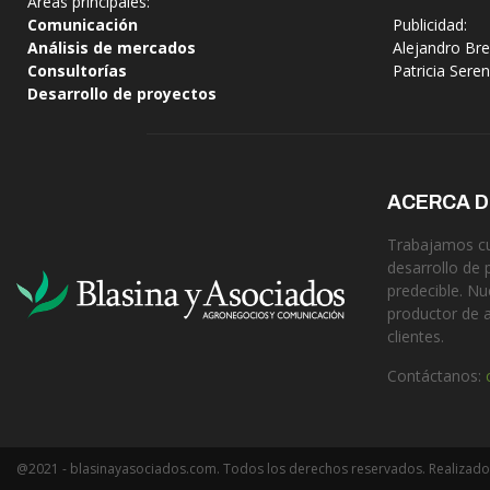
Áreas principales:
Comunicación
Publicidad:
Análisis de mercados
Alejandro Bre
Consultorías
Patricia Sere
Desarrollo de proyectos
ACERCA 
Trabajamos cua
desarrollo de 
predecible. Nu
productor de 
clientes.
Contáctanos:
@2021 - blasinayasociados.com. Todos los derechos reservados. Realizado