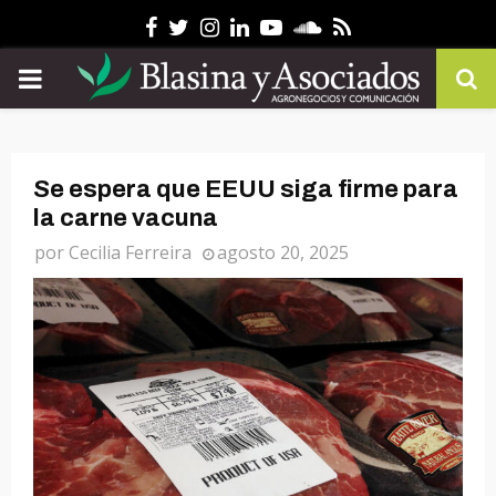
Facebook
Twitter
Instagram
Linkedin
Youtube
Soundcloud
Rss
PRIMARY
MENU
Se espera que EEUU siga firme para
la carne vacuna
por
Cecilia Ferreira
agosto 20, 2025