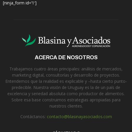
[ninja_form id=’1′]
ACERCA DE NOSOTROS
Trabajamos cuatro áreas principales: análisis de mercados,
marketing digital, consultorías y desarrollo de proyectos.
Entendemos que la realidad es explicable y –hasta cierto punto-
predecible. Nuestra visión de Uruguay es la de un país de
excelencia y seriedad absoluta como productor de alimentos.
Sobre esa base construimos estrategias apropiadas para
nuestros clientes.
Contáctanos:
contacto@blasinayasociados.com