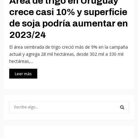
Área de trigo en Uruguay
crece casi 10% y superficie
de soja podría aumentar en
2023/24
El área sembrada de trigo creció más de 9% en la campaña
actual y agrega 28 mil hectáreas, desde 302 mil a 330 mil
hectáreas,...
Leer más
S
e
a
S
r
c
E
h