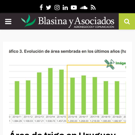
Facebook
Twitter
Instagram
Linkedin
Youtube
Soundcloud
Rss
PRIMARY
MENU