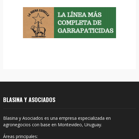
o
r
R
:
C
H
BLASINA Y ASOCIADOS
Blasina y Asociados es una empresa especializada en
agronegocios con base en Montevideo, Uruguay.
Áreas principales: