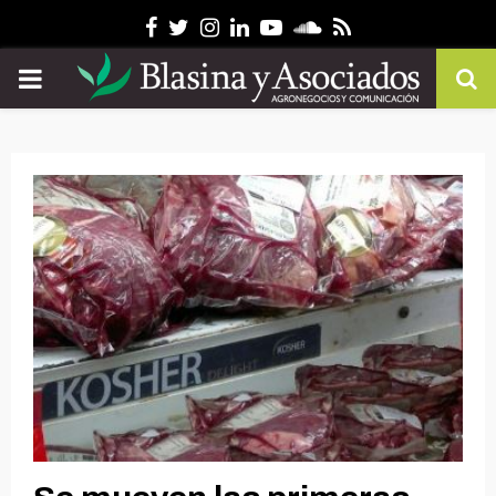
Facebook
Twitter
Instagram
Linkedin
Youtube
Soundcloud
Rss
PRIMARY
MENU