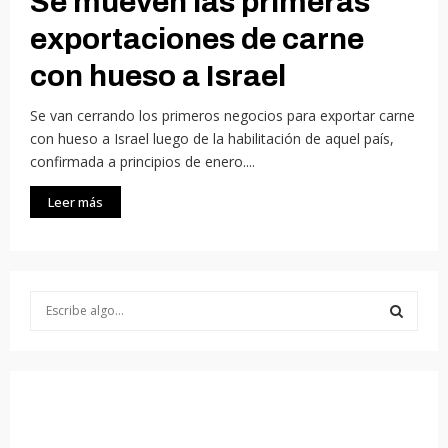
Se mueven las primeras
exportaciones de carne
con hueso a Israel
Se van cerrando los primeros negocios para exportar carne
con hueso a Israel luego de la habilitación de aquel país,
confirmada a principios de enero....
Leer más
S
e
a
S
r
c
E
h
f
A