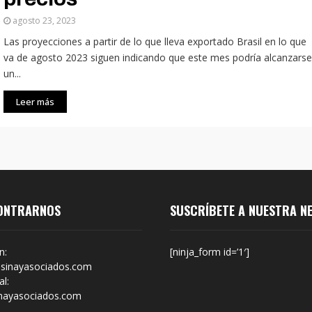
agosto 23, 2023
Las proyecciones a partir de lo que lleva exportado Brasil en lo que
va de agosto 2023 siguen indicando que este mes podría alcanzarse
un...
Leer más
ONTRARNOS
SUSCRÍBETE A NUESTRA N
n:
[ninja_form id=’1′]
sinayasociados.com
l:
nayasociados.com