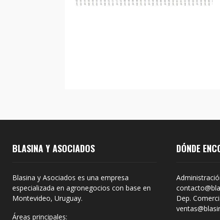
BLASINA Y ASOCIADOS
DÓNDE ENC
Blasina y Asociados es una empresa
Administració
especializada en agronegocios con base en
contacto@bla
Montevideo, Uruguay.
Dep. Comercia
ventas@blasi
Áreas principales: