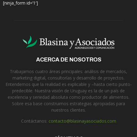
[ninja_form id=’1′]
ACERCA DE NOSOTROS
Trabajamos cuatro áreas principales: análisis de mercados,
marketing digital, consultorías y desarrollo de proyectos.
Entendemos que la realidad es explicable y –hasta cierto punto-
predecible. Nuestra visión de Uruguay es la de un país de
excelencia y seriedad absoluta como productor de alimentos.
Sobre esa base construimos estrategias apropiadas para
nuestros clientes.
Contáctanos:
contacto@blasinayasociados.com