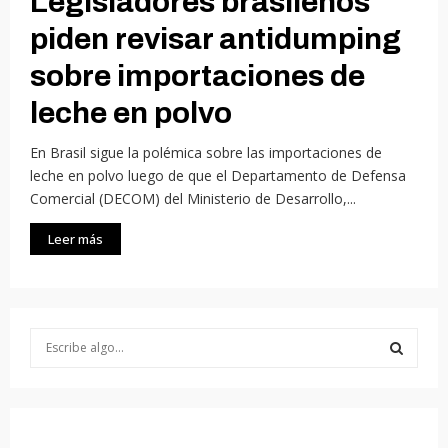
Legisladores brasileños
piden revisar antidumping
sobre importaciones de
leche en polvo
En Brasil sigue la polémica sobre las importaciones de
leche en polvo luego de que el Departamento de Defensa
Comercial (DECOM) del Ministerio de Desarrollo,...
Leer más
S
e
a
S
r
c
E
h