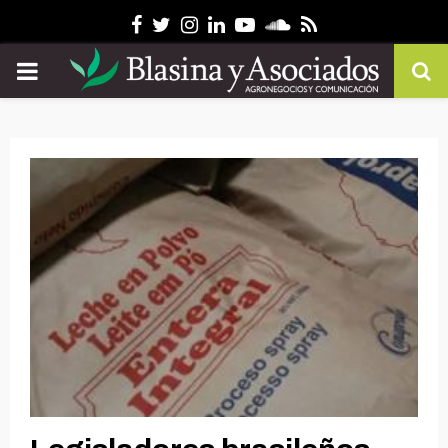
Facebook
Twitter
Instagram
Linkedin
Youtube
Soundcloud
Rss
PRIMARY
MENU