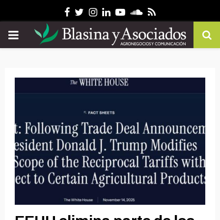
Facebook
Twitter
Instagram
Linkedin
Youtube
Soundcloud
Rss
PRIMARY
MENU