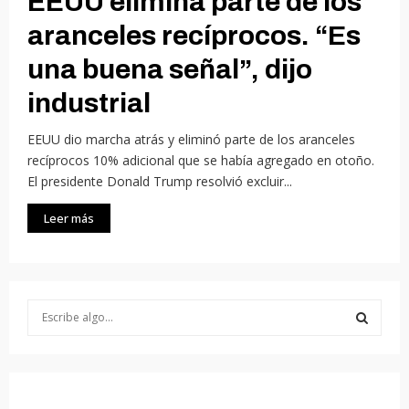
EEUU elimina parte de los
aranceles recíprocos. “Es
una buena señal”, dijo
industrial
EEUU dio marcha atrás y eliminó parte de los aranceles
recíprocos 10% adicional que se había agregado en otoño.
El presidente Donald Trump resolvió excluir...
Leer más
S
e
a
S
r
c
E
h