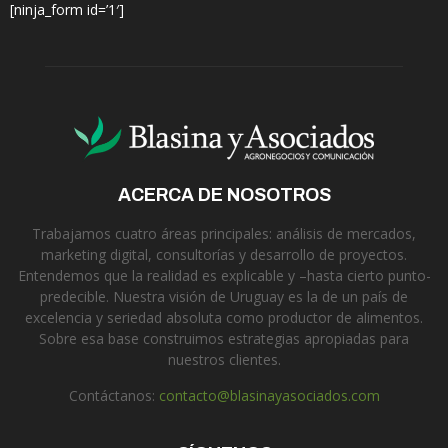
[ninja_form id=’1′]
ACERCA DE NOSOTROS
Trabajamos cuatro áreas principales: análisis de mercados,
marketing digital, consultorías y desarrollo de proyectos.
Entendemos que la realidad es explicable y –hasta cierto punto-
predecible. Nuestra visión de Uruguay es la de un país de
excelencia y seriedad absoluta como productor de alimentos.
Sobre esa base construimos estrategias apropiadas para
nuestros clientes.
Contáctanos:
contacto@blasinayasociados.com