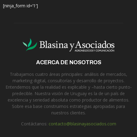
[ninja_form id=’1′]
ACERCA DE NOSOTROS
Trabajamos cuatro áreas principales: análisis de mercados,
marketing digital, consultorías y desarrollo de proyectos.
Entendemos que la realidad es explicable y –hasta cierto punto-
predecible. Nuestra visión de Uruguay es la de un país de
excelencia y seriedad absoluta como productor de alimentos.
Sobre esa base construimos estrategias apropiadas para
nuestros clientes.
Contáctanos:
contacto@blasinayasociados.com