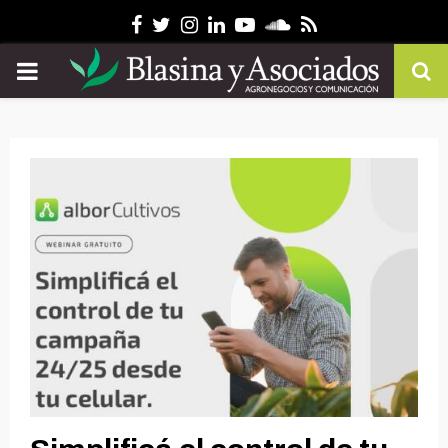
Facebook
Twitter
Instagram
Linkedin
Youtube
Soundcloud
Rss
PRIMARY
MENU