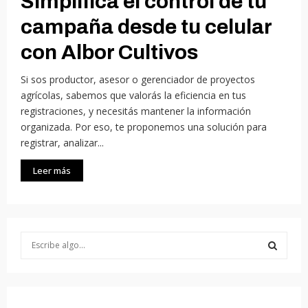
Simplificá el control de tu
campaña desde tu celular
con Albor Cultivos
Si sos productor, asesor o gerenciador de proyectos
agrícolas, sabemos que valorás la eficiencia en tus
registraciones, y necesitás mantener la información
organizada. Por eso, te proponemos una solución para
registrar, analizar...
Leer más
S
e
a
S
r
c
E