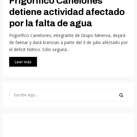
Frigorífico Canelones
detiene actividad afectado
por la falta de agua
Frigorífico Canelones, integrante de Grupo Minerva, dejará
de faenar y dará licencias a partir del 3 de julio afectado por
el déficit hídrico. Sólo seguirá...
Leer más
S
e
a
S
r
c
E
h
f
A