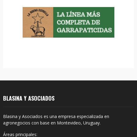
o
r
R
:
C
H
BLASINA Y ASOCIADOS
Blasina y Asociados es una empresa especializada en
agronegocios con base en Montevideo, Uruguay.
Áreas principales: