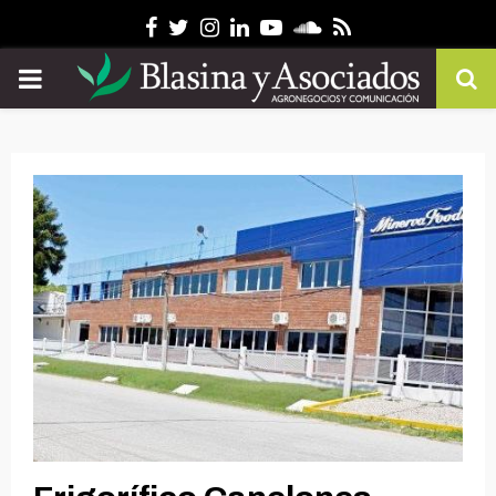
Facebook
Twitter
Instagram
Linkedin
Youtube
Soundcloud
Rss
PRIMARY
MENU