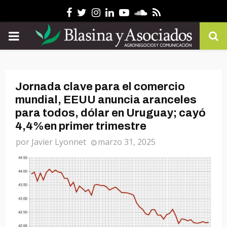
Facebook
Twitter
Instagram
Linkedin
Youtube
Soundcloud
Rss
PRIMARY
MENU
Jornada clave para el comercio
mundial, EEUU anuncia aranceles
para todos, dólar en Uruguay; cayó
4,4%en primer trimestre
por
Javier Lyonnet
marzo 31, 2025