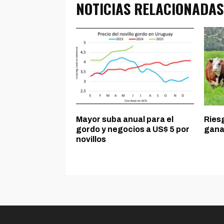
NOTICIAS RELACIONADAS
Mayor suba anual para el
Ries
gordo y negocios a US$ 5 por
gana
novillos