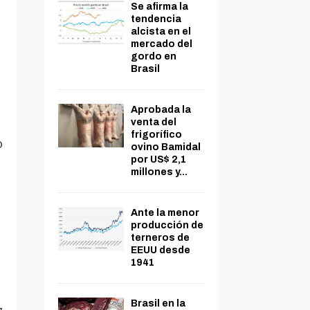
Se afirma la
tendencia
alcista en el
mercado del
gordo en
Brasil
Aprobada la
venta del
frigorífico
o
ovino Bamidal
por US$ 2,1
millones y...
Ante la menor
producción de
terneros de
EEUU desde
1941
Brasil en la