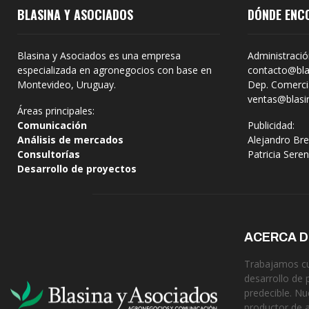
BLASINA Y ASOCIADOS
DÓNDE ENC
Blasina y Asociados es una empresa
Administració
especializada en agronegocios con base en
contacto@bla
Montevideo, Uruguay.
Dep. Comercia
ventas@blasi
Áreas principales:
Comunicación
Publicidad:
Análisis de mercados
Alejandro Bre
Consultorías
Patricia Sere
Desarrollo de proyectos
ACERCA 
Trabajamos cua
desarrollo de 
predecible. Nu
productor de 