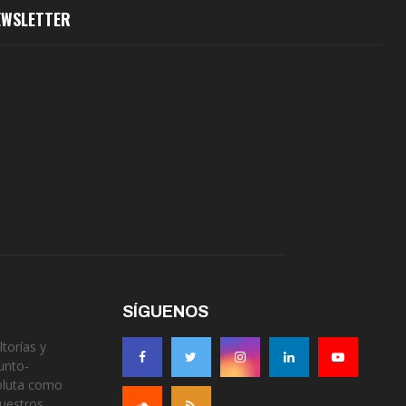
EWSLETTER
SÍGUENOS
torías y
unto-
soluta como
nuestros