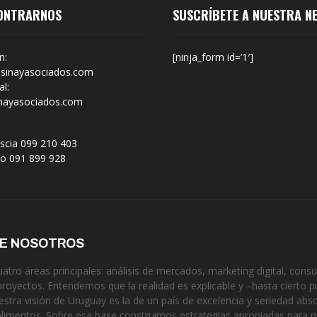
ONTRARNOS
SUSCRÍBETE A NUESTRA N
n:
[ninja_form id=’1′]
sinayasociados.com
l:
nayasociados.com
scia 099 210 403
no 091 899 928
DE NOSOTROS
tro áreas principales: análisis de mercados, marketing digital, consul
proyectos. Entendemos que la realidad es explicable y –hasta cierto p
estra visión de Uruguay es la de un país de excelencia y seriedad ab
alimentos. Sobre esa base construimos estrategias apropiadas para 