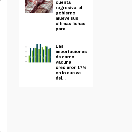
7
cuenta
regresiva: el
gobierno
mueve sus
últimas fichas
para...
Las
importaciones
de carne
vacuna
crecieron 17%
en lo que va
del...