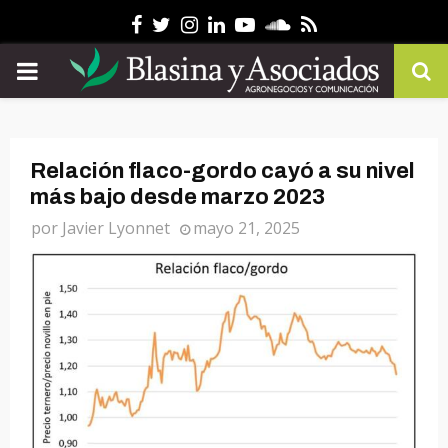
Facebook
Twitter
Instagram
Linkedin
Youtube
Soundcloud
Rss
PRIMARY
MENU
Relación flaco-gordo cayó a su nivel
más bajo desde marzo 2023
por
Javier Lyonnet
mayo 21, 2025