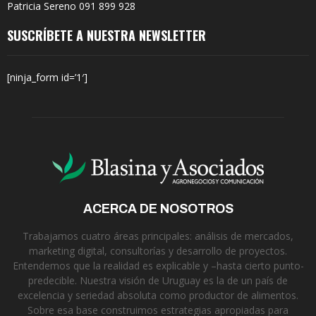
Patricia Sereno 091 899 928
SUSCRÍBETE A NUESTRA NEWSLETTER
[ninja_form id=’1′]
ACERCA DE NOSOTROS
Trabajamos cuatro áreas principales: análisis de mercados,
marketing digital, consultorías y desarrollo de proyectos.
Entendemos que la realidad es explicable y –hasta cierto punto-
predecible. Nuestra visión de Uruguay es la de un país de
excelencia y seriedad absoluta como productor de alimentos.
Sobre esa base construimos estrategias apropiadas para