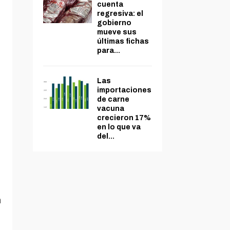
,
cuenta
regresiva: el
gobierno
mueve sus
últimas fichas
para...
Las
importaciones
de carne
vacuna
crecieron 17%
en lo que va
del...
n
a