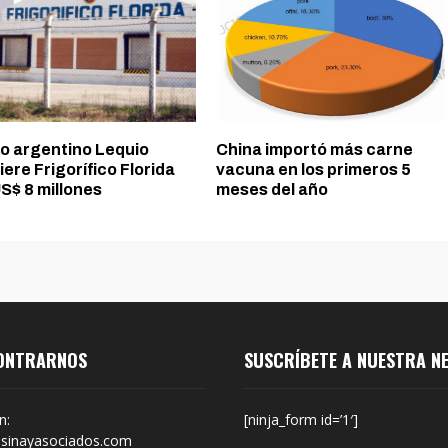
o argentino Lequio
China importó más carne
ere Frigorífico Florida
vacuna en los primeros 5
S$ 8 millones
meses del año
ONTRARNOS
SUSCRÍBETE A NUESTRA N
n:
[ninja_form id=’1′]
sinayasociados.com