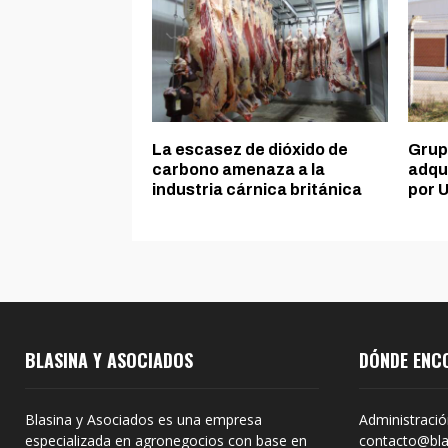
La escasez de dióxido de
Grup
carbono amenaza a la
adqui
industria cárnica británica
por U
BLASINA Y ASOCIADOS
DÓNDE ENC
Blasina y Asociados es una empresa
Administració
especializada en agronegocios con base en
contacto@bla