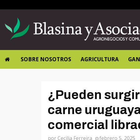
SOBRE NOSOTROS
AGRICULTURA
GAN
¿Pueden surgir
carne uruguaya
comercial libr
por
Cecilia Ferreira
febrero 5, 2025