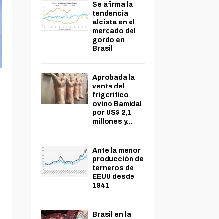
Se afirma la
tendencia
alcista en el
mercado del
gordo en
Brasil
Aprobada la
venta del
frigorífico
ovino Bamidal
por US$ 2,1
millones y...
Ante la menor
producción de
terneros de
EEUU desde
1941
Brasil en la