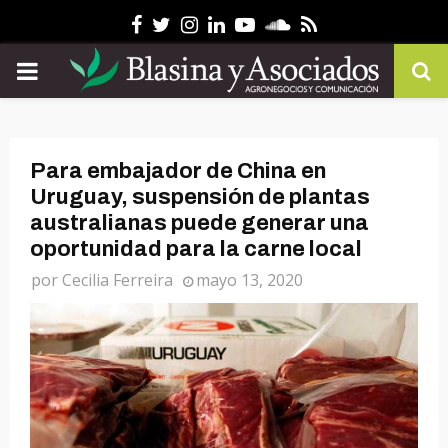
Facebook
Twitter
Instagram
Linkedin
Youtube
Soundcloud
Rss
PRIMARY
MENU
Para embajador de China en
Uruguay, suspensión de plantas
australianas puede generar una
oportunidad para la carne local
por
Cecilia Ferreira
mayo 13, 2020