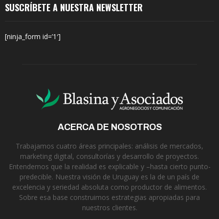
SUSCRÍBETE A NUESTRA NEWSLETTER
[ninja_form id=’1′]
ACERCA DE NOSOTROS
Trabajamos cuatro áreas principales: análisis de mercados,
marketing digital, consultorías y desarrollo de proyectos.
Entendemos que la realidad es explicable y –hasta cierto punto-
predecible. Nuestra visión de Uruguay es la de un país de
excelencia y seriedad absoluta como productor de alimentos.
Sobre esa base construimos estrategias apropiadas para
nuestros clientes.