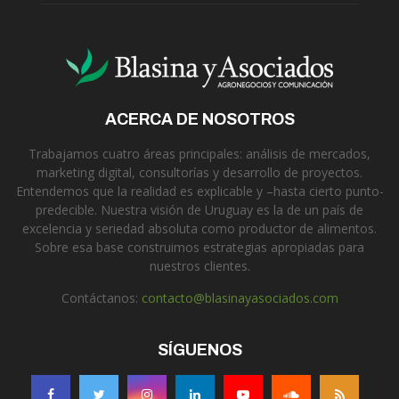
ACERCA DE NOSOTROS
Trabajamos cuatro áreas principales: análisis de mercados,
marketing digital, consultorías y desarrollo de proyectos.
Entendemos que la realidad es explicable y –hasta cierto punto-
predecible. Nuestra visión de Uruguay es la de un país de
excelencia y seriedad absoluta como productor de alimentos.
Sobre esa base construimos estrategias apropiadas para
nuestros clientes.
Contáctanos:
contacto@blasinayasociados.com
SÍGUENOS