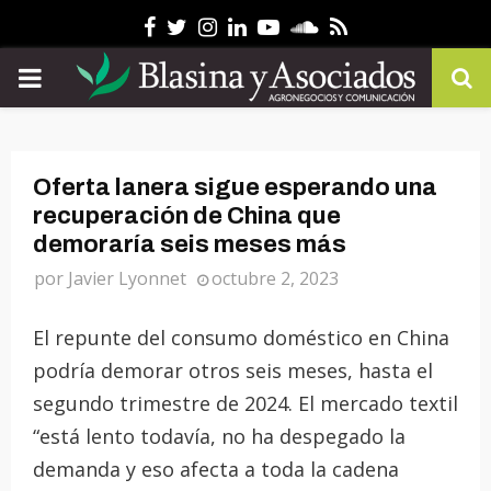
Facebook
Twitter
Instagram
Linkedin
Youtube
Soundcloud
Rss
PRIMARY
MENU
Oferta lanera sigue esperando una
recuperación de China que
demoraría seis meses más
por
Javier Lyonnet
octubre 2, 2023
El repunte del consumo doméstico en China
podría demorar otros seis meses, hasta el
segundo trimestre de 2024. El mercado textil
“está lento todavía, no ha despegado la
demanda y eso afecta a toda la cadena