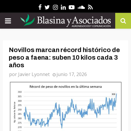
Facebook
Twitter
Instagram
Linkedin
Youtube
Soundcloud
Rss
PRIMARY
MENU
Novillos marcan récord histórico de
peso a faena: suben 10 kilos cada 3
años
por
Javier Lyonnet
junio 17, 2026