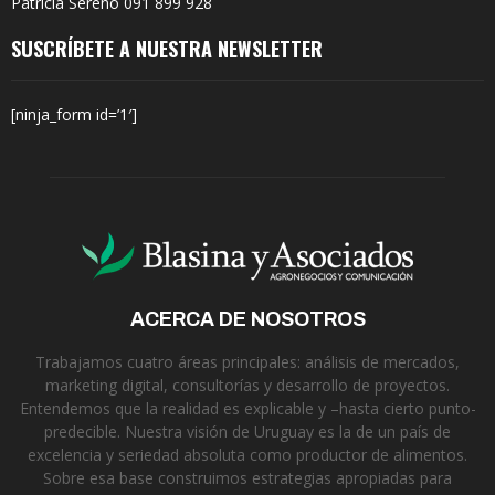
Patricia Sereno 091 899 928
SUSCRÍBETE A NUESTRA NEWSLETTER
[ninja_form id=’1′]
ACERCA DE NOSOTROS
Trabajamos cuatro áreas principales: análisis de mercados,
marketing digital, consultorías y desarrollo de proyectos.
Entendemos que la realidad es explicable y –hasta cierto punto-
predecible. Nuestra visión de Uruguay es la de un país de
excelencia y seriedad absoluta como productor de alimentos.
Sobre esa base construimos estrategias apropiadas para