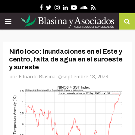
Facebook
Twitter
Instagram
Linkedin
Youtube
Soundcloud
Rss
PRIMARY
MENU
Niño loco: Inundaciones en el Este y
centro, falta de agua en el suroeste
y sureste
por
Eduardo Blasina
septiembre 18, 2023