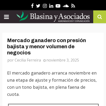
Facebook
Twitter
Instagram
Linkedin
Youtube
Soundcloud
Rss
PRIMARY
MENU
Mercado ganadero con presión
bajista y menor volumen de
negocios
por
Cecilia Ferreira
noviembre 3, 2025
El mercado ganadero arranca noviembre en
una etapa de ajuste y formación de precios,
con un tono bajista, en plena faena de
cuota.