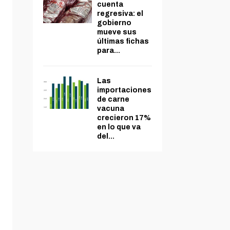
cuenta
regresiva: el
gobierno
mueve sus
últimas fichas
para...
Las
importaciones
de carne
vacuna
crecieron 17%
en lo que va
del...