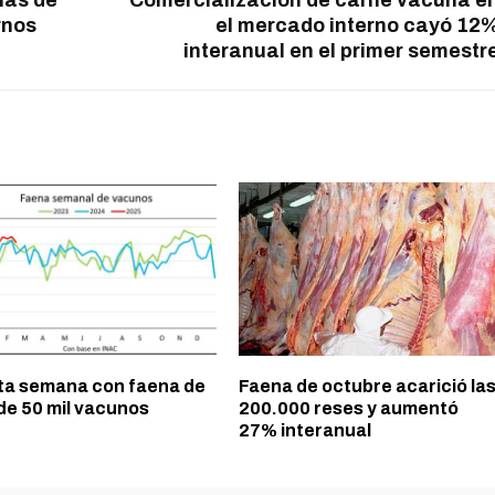
ñas de
Comercialización de carne vacuna e
rnos
el mercado interno cayó 12
interanual en el primer semestr
ta semana con faena de
Faena de octubre acarició la
de 50 mil vacunos
200.000 reses y aumentó
27% interanual