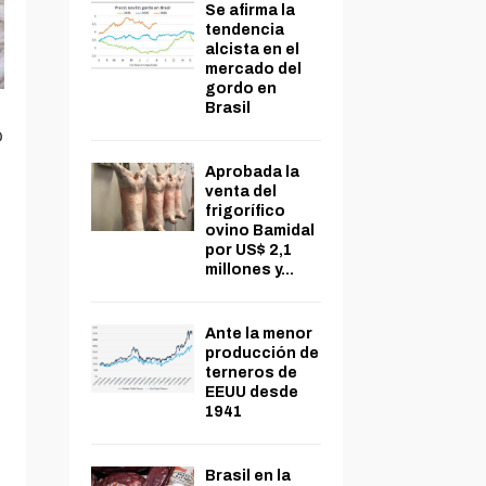
Se afirma la
tendencia
alcista en el
mercado del
gordo en
Brasil
o
Aprobada la
venta del
frigorífico
ovino Bamidal
por US$ 2,1
millones y...
Ante la menor
producción de
terneros de
EEUU desde
1941
Brasil en la