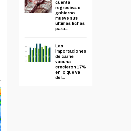
cuenta
regresiva: el
gobierno
mueve sus
últimas fichas
para...
Las
importaciones
de carne
vacuna
crecieron 17%
en lo que va
del...