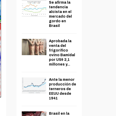
Se afirma la
tendencia
alcista en el
mercado del
gordo en
Brasil
Aprobada la
venta del
frigorífico
ovino Bamidal
por US$ 2,1
millones y...
Ante la menor
producción de
terneros de
EEUU desde
1941
Brasil en la